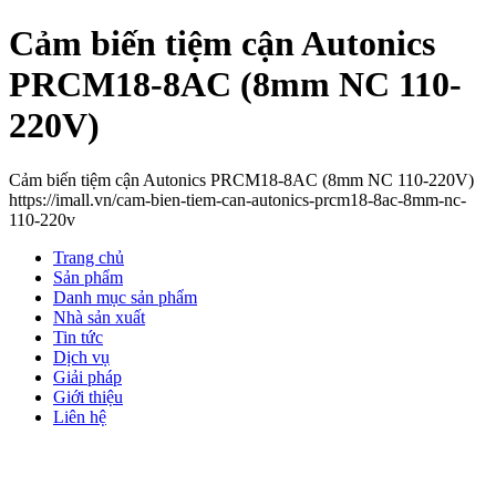
Cảm biến tiệm cận Autonics
PRCM18-8AC (8mm NC 110-
220V)
Cảm biến tiệm cận Autonics PRCM18-8AC (8mm NC 110-220V)
https://imall.vn/cam-bien-tiem-can-autonics-prcm18-8ac-8mm-nc-
110-220v
Trang chủ
Sản phẩm
Danh mục sản phẩm
Nhà sản xuất
Tin tức
Dịch vụ
Giải pháp
Giới thiệu
Liên hệ