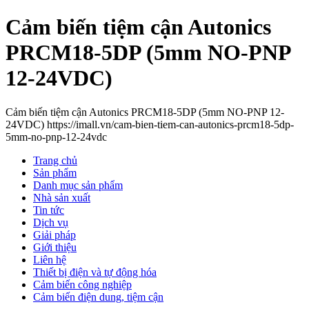
Cảm biến tiệm cận Autonics
PRCM18-5DP (5mm NO-PNP
12-24VDC)
Cảm biến tiệm cận Autonics PRCM18-5DP (5mm NO-PNP 12-
24VDC) https://imall.vn/cam-bien-tiem-can-autonics-prcm18-5dp-
5mm-no-pnp-12-24vdc
Trang chủ
Sản phẩm
Danh mục sản phẩm
Nhà sản xuất
Tin tức
Dịch vụ
Giải pháp
Giới thiệu
Liên hệ
Thiết bị điện và tự động hóa
Cảm biến công nghiệp
Cảm biến điện dung, tiệm cận