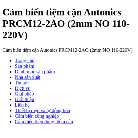
Cảm biến tiệm cận Autonics
PRCM12-2AO (2mm NO 110-
220V)
Cảm biến tiệm cận Autonics PRCM12-2AO (2mm NO 110-220V)
Trang chủ
Sản phẩm
Danh mục sản phẩm
Nhà sản xuất
Tin tức
Dịch vụ
Giải pháp
Giới thiệu
Liên hệ
Thiết bị điện và tự động hóa
Cảm biến công nghiệp
Cảm biến điện dung, tiệm cận