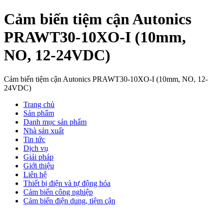
Cảm biến tiệm cận Autonics
PRAWT30-10XO-I (10mm,
NO, 12-24VDC)
Cảm biến tiệm cận Autonics PRAWT30-10XO-I (10mm, NO, 12-
24VDC)
Trang chủ
Sản phẩm
Danh mục sản phẩm
Nhà sản xuất
Tin tức
Dịch vụ
Giải pháp
Giới thiệu
Liên hệ
Thiết bị điện và tự động hóa
Cảm biến công nghiệp
Cảm biến điện dung, tiệm cận