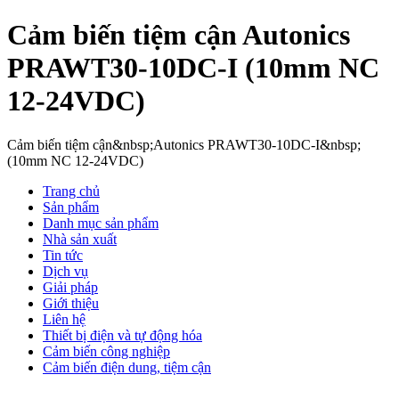
Cảm biến tiệm cận Autonics
PRAWT30-10DC-I (10mm NC
12-24VDC)
Cảm biến tiệm cận&nbsp;Autonics PRAWT30-10DC-I&nbsp;
(10mm NC 12-24VDC)
Trang chủ
Sản phẩm
Danh mục sản phẩm
Nhà sản xuất
Tin tức
Dịch vụ
Giải pháp
Giới thiệu
Liên hệ
Thiết bị điện và tự động hóa
Cảm biến công nghiệp
Cảm biến điện dung, tiệm cận