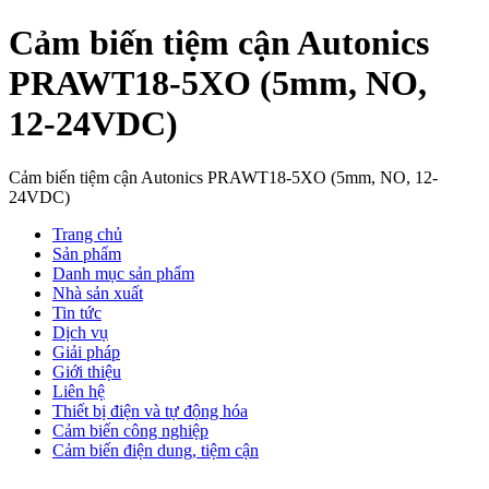
Cảm biến tiệm cận Autonics
PRAWT18-5XO (5mm, NO,
12-24VDC)
Cảm biến tiệm cận Autonics PRAWT18-5XO (5mm, NO, 12-
24VDC)
Trang chủ
Sản phẩm
Danh mục sản phẩm
Nhà sản xuất
Tin tức
Dịch vụ
Giải pháp
Giới thiệu
Liên hệ
Thiết bị điện và tự động hóa
Cảm biến công nghiệp
Cảm biến điện dung, tiệm cận