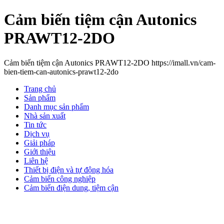
Cảm biến tiệm cận Autonics
PRAWT12-2DO
Cảm biến tiệm cận Autonics PRAWT12-2DO https://imall.vn/cam-
bien-tiem-can-autonics-prawt12-2do
Trang chủ
Sản phẩm
Danh mục sản phẩm
Nhà sản xuất
Tin tức
Dịch vụ
Giải pháp
Giới thiệu
Liên hệ
Thiết bị điện và tự động hóa
Cảm biến công nghiệp
Cảm biến điện dung, tiệm cận