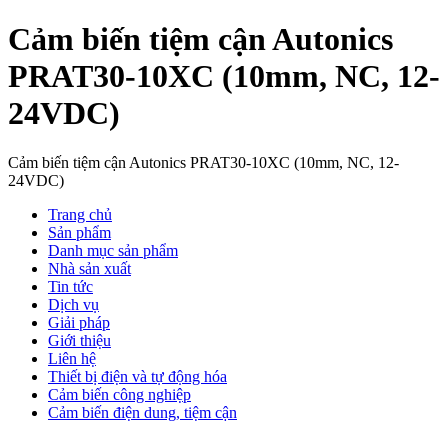
Cảm biến tiệm cận Autonics
PRAT30-10XC (10mm, NC, 12-
24VDC)
Cảm biến tiệm cận Autonics PRAT30-10XC (10mm, NC, 12-
24VDC)
Trang chủ
Sản phẩm
Danh mục sản phẩm
Nhà sản xuất
Tin tức
Dịch vụ
Giải pháp
Giới thiệu
Liên hệ
Thiết bị điện và tự động hóa
Cảm biến công nghiệp
Cảm biến điện dung, tiệm cận