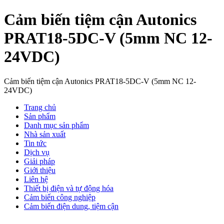
Cảm biến tiệm cận Autonics
PRAT18-5DC-V (5mm NC 12-
24VDC)
Cảm biến tiệm cận Autonics PRAT18-5DC-V (5mm NC 12-
24VDC)
Trang chủ
Sản phẩm
Danh mục sản phẩm
Nhà sản xuất
Tin tức
Dịch vụ
Giải pháp
Giới thiệu
Liên hệ
Thiết bị điện và tự động hóa
Cảm biến công nghiệp
Cảm biến điện dung, tiệm cận