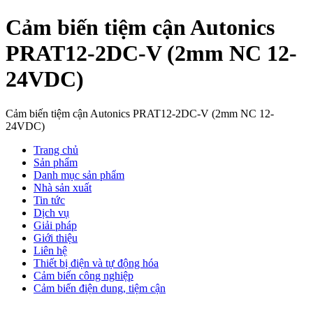
Cảm biến tiệm cận Autonics
PRAT12-2DC-V (2mm NC 12-
24VDC)
Cảm biến tiệm cận Autonics PRAT12-2DC-V (2mm NC 12-
24VDC)
Trang chủ
Sản phẩm
Danh mục sản phẩm
Nhà sản xuất
Tin tức
Dịch vụ
Giải pháp
Giới thiệu
Liên hệ
Thiết bị điện và tự động hóa
Cảm biến công nghiệp
Cảm biến điện dung, tiệm cận