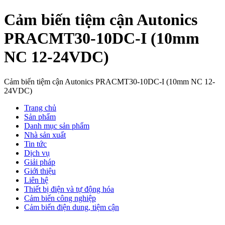
Cảm biến tiệm cận Autonics
PRACMT30-10DC-I (10mm
NC 12-24VDC)
Cảm biến tiệm cận Autonics PRACMT30-10DC-I (10mm NC 12-
24VDC)
Trang chủ
Sản phẩm
Danh mục sản phẩm
Nhà sản xuất
Tin tức
Dịch vụ
Giải pháp
Giới thiệu
Liên hệ
Thiết bị điện và tự động hóa
Cảm biến công nghiệp
Cảm biến điện dung, tiệm cận