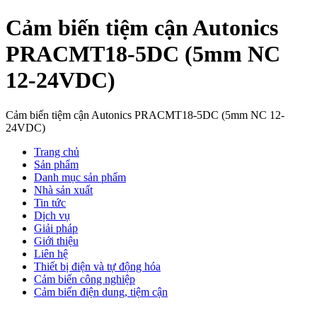
Cảm biến tiệm cận Autonics
PRACMT18-5DC (5mm NC
12-24VDC)
Cảm biến tiệm cận Autonics PRACMT18-5DC (5mm NC 12-
24VDC)
Trang chủ
Sản phẩm
Danh mục sản phẩm
Nhà sản xuất
Tin tức
Dịch vụ
Giải pháp
Giới thiệu
Liên hệ
Thiết bị điện và tự động hóa
Cảm biến công nghiệp
Cảm biến điện dung, tiệm cận