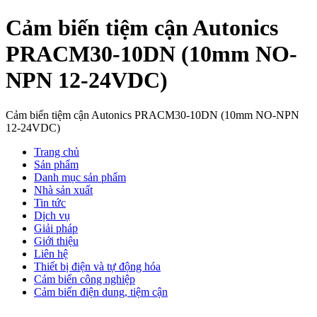
Cảm biến tiệm cận Autonics
PRACM30-10DN (10mm NO-
NPN 12-24VDC)
Cảm biến tiệm cận Autonics PRACM30-10DN (10mm NO-NPN
12-24VDC)
Trang chủ
Sản phẩm
Danh mục sản phẩm
Nhà sản xuất
Tin tức
Dịch vụ
Giải pháp
Giới thiệu
Liên hệ
Thiết bị điện và tự động hóa
Cảm biến công nghiệp
Cảm biến điện dung, tiệm cận