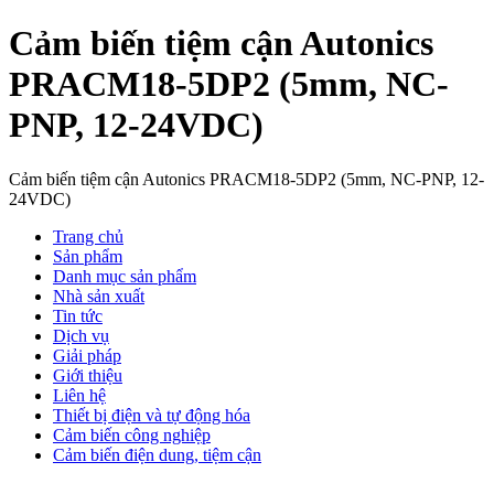
Cảm biến tiệm cận Autonics
PRACM18-5DP2 (5mm, NC-
PNP, 12-24VDC)
Cảm biến tiệm cận Autonics PRACM18-5DP2 (5mm, NC-PNP, 12-
24VDC)
Trang chủ
Sản phẩm
Danh mục sản phẩm
Nhà sản xuất
Tin tức
Dịch vụ
Giải pháp
Giới thiệu
Liên hệ
Thiết bị điện và tự động hóa
Cảm biến công nghiệp
Cảm biến điện dung, tiệm cận