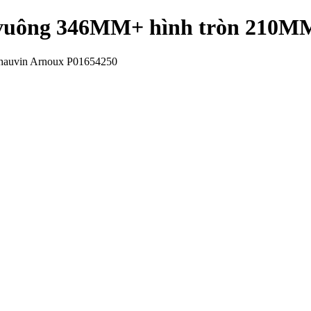
h vuông 346MM+ hình tròn 210
Chauvin Arnoux P01654250