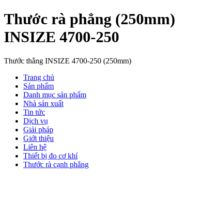
Thước rà phẳng (250mm)
INSIZE 4700-250
Thước thẳng INSIZE 4700-250 (250mm)
Trang chủ
Sản phẩm
Danh mục sản phẩm
Nhà sản xuất
Tin tức
Dịch vụ
Giải pháp
Giới thiệu
Liên hệ
Thiết bị đo cơ khí
Thước rà cạnh phẳng