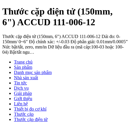
Thước cặp điện tử (150mm,
6") ACCUD 111-006-12
Thước cặp điện tử (150mm, 6") ACCUD 111-006-12 Dải đo: 0-
150mm/ 0~6" Độ chính xác: +/-0.03 Độ phân giải: 0.01mm/0.0005”
Nút: bật/tắt, zero, mm/in Dữ liệu đầu ra (mã cáp:100-03 hoặc 100-
04) Bật/tắt ngu…
Trang chủ
Sản phẩm
Danh mục sản phẩm
Nhà sản xuất
Tin tức
Dịch vụ
Giải pháp
Giới thiệu
Liên hệ
Thiết bị đo cơ khí
Thước cặp
Thước cặp điện tử