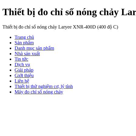
Thiết bị đo chỉ số nóng chảy L
Thiết bị đo chỉ số nóng chảy Laryee XNR-400D (400 độ C)
Trang chủ
Sản phẩm
Danh mục sản phẩm
Nhà sản xuất
Tin tức
Dịch vụ
Giải pháp
Giới thiệu
Liên hệ
Thiết bị thử nghiệm cơ, lý tính
Máy đo chỉ số nóng chảy