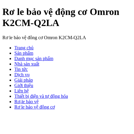
Rơ le bảo vệ động cơ Omron
K2CM-Q2LA
Rơ le bảo vệ đông cơ Omron K2CM-Q2LA
Trang chủ
Sản phẩm
Danh mục sản phẩm
Nhà sản xuất
Tin tức
Dịch vụ
Giải pháp
Giới thiệu
Liên hệ
Thiết bị điện và tự động hóa
Rơ-le bảo vệ
Rơ le bảo vệ động cơ