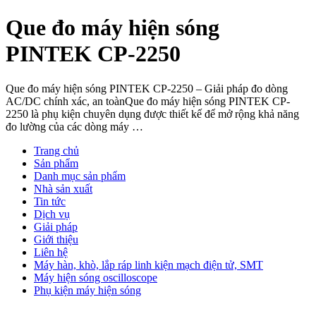
Que đo máy hiện sóng
PINTEK CP-2250
Que đo máy hiện sóng PINTEK CP-2250 – Giải pháp đo dòng
AC/DC chính xác, an toànQue đo máy hiện sóng PINTEK CP-
2250 là phụ kiện chuyên dụng được thiết kế để mở rộng khả năng
đo lường của các dòng máy …
Trang chủ
Sản phẩm
Danh mục sản phẩm
Nhà sản xuất
Tin tức
Dịch vụ
Giải pháp
Giới thiệu
Liên hệ
Máy hàn, khò, lắp ráp linh kiện mạch điện tử, SMT
Máy hiện sóng oscilloscope
Phụ kiện máy hiện sóng