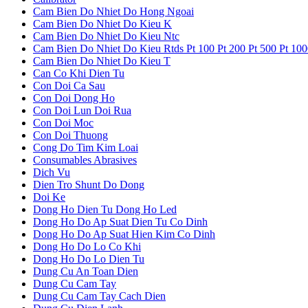
Cam Bien Do Nhiet Do Hong Ngoai
Cam Bien Do Nhiet Do Kieu K
Cam Bien Do Nhiet Do Kieu Ntc
Cam Bien Do Nhiet Do Kieu Rtds Pt 100 Pt 200 Pt 500 Pt 10
Cam Bien Do Nhiet Do Kieu T
Can Co Khi Dien Tu
Con Doi Ca Sau
Con Doi Dong Ho
Con Doi Lun Doi Rua
Con Doi Moc
Con Doi Thuong
Cong Do Tim Kim Loai
Consumables Abrasives
Dich Vu
Dien Tro Shunt Do Dong
Doi Ke
Dong Ho Dien Tu Dong Ho Led
Dong Ho Do Ap Suat Dien Tu Co Dinh
Dong Ho Do Ap Suat Hien Kim Co Dinh
Dong Ho Do Lo Co Khi
Dong Ho Do Lo Dien Tu
Dung Cu An Toan Dien
Dung Cu Cam Tay
Dung Cu Cam Tay Cach Dien