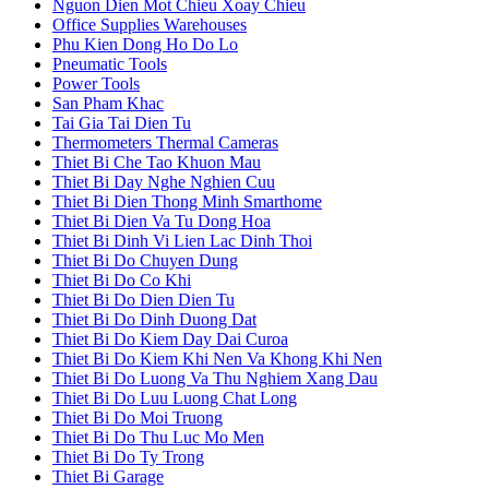
Nguon Dien Mot Chieu Xoay Chieu
Office Supplies Warehouses
Phu Kien Dong Ho Do Lo
Pneumatic Tools
Power Tools
San Pham Khac
Tai Gia Tai Dien Tu
Thermometers Thermal Cameras
Thiet Bi Che Tao Khuon Mau
Thiet Bi Day Nghe Nghien Cuu
Thiet Bi Dien Thong Minh Smarthome
Thiet Bi Dien Va Tu Dong Hoa
Thiet Bi Dinh Vi Lien Lac Dinh Thoi
Thiet Bi Do Chuyen Dung
Thiet Bi Do Co Khi
Thiet Bi Do Dien Dien Tu
Thiet Bi Do Dinh Duong Dat
Thiet Bi Do Kiem Day Dai Curoa
Thiet Bi Do Kiem Khi Nen Va Khong Khi Nen
Thiet Bi Do Luong Va Thu Nghiem Xang Dau
Thiet Bi Do Luu Luong Chat Long
Thiet Bi Do Moi Truong
Thiet Bi Do Thu Luc Mo Men
Thiet Bi Do Ty Trong
Thiet Bi Garage