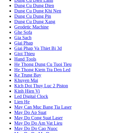
Dung Cu Dien Lanh
Dung Cu Dung Dien
Dung Cu Dung Khi Nen
Dung Cu Dung Pin
Dung Cu Dung Xang
Geodetic Machine
Ghe Sofa
Gia Sach
Giai Phap
Giai Phap Va Thiet Bi 3d
Gioi Thieu
Hand Tools
He Thong Dung Cu Tuoi Tieu
He Thong Kiem Tra Den Led
Ke Trung Bay
Khuyen Mai
Kich Doi Thuy Luc 2 Piston
Kinh Hien Vi
Led Digital Clock
Lien He
May Can Muc Bang Tia Laser
May Do Ap Suat
May Do Cong Suat Laser
May Do Do Am Vat Lieu
May Do Do Cao Nuoc