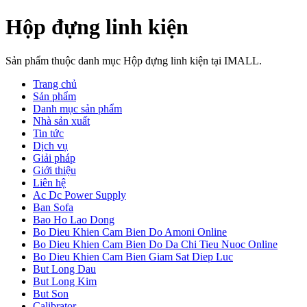
Hộp đựng linh kiện
Sản phẩm thuộc danh mục Hộp đựng linh kiện tại IMALL.
Trang chủ
Sản phẩm
Danh mục sản phẩm
Nhà sản xuất
Tin tức
Dịch vụ
Giải pháp
Giới thiệu
Liên hệ
Ac Dc Power Supply
Ban Sofa
Bao Ho Lao Dong
Bo Dieu Khien Cam Bien Do Amoni Online
Bo Dieu Khien Cam Bien Do Da Chi Tieu Nuoc Online
Bo Dieu Khien Cam Bien Giam Sat Diep Luc
But Long Dau
But Long Kim
But Son
Calibrator