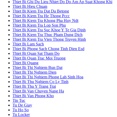
Thiet Bi Ghi Du Lieu Nhiet Do Do Am Ap Suat Khong Khi
Thiet Bi Hieu Chuan
Thiet Bi Kiem Tra Dat Da Betong
Thiet Bi Kiem Tra He Thong Pccc
Thiet Bi Kiem Tra Khong Pha Huy Ndt
Thiet Bi Kiem Tra Lop Son Phu
Thiet Bi Kiem Tra Suc Khoe Y Te Gia Dinh
Thiet Bi Kiem Tra Thuc Pham Dung Dich
Thiet Bi Kiem Tra Vien Thong Truyen Hinh
Thiet Bi Lam Sach
Thiet Bi Phong Sach Chong Tinh Dien Esd
Thiet Bi Quan Sat Tham Do
Thiet Bi Quan Trac Moi Truong
Thiet Bi Quang
Thiet Bi Thi Nghiem Bun Dat
Thiet Bi Thi Nghiem Dien
Thiet Bi Thi Nghiem Phong Lab Sinh Hoa
Thiet Bi Thu Nghiem Co Ly Tinh
Thiet Bi Thu Y Trang Trai
Thiet Bi Van Chuyen Nang Ha
Thiet Bi Van Phong Kho
Tin Tuc
Tu De Giay
Tu Ho So
Tu Locker