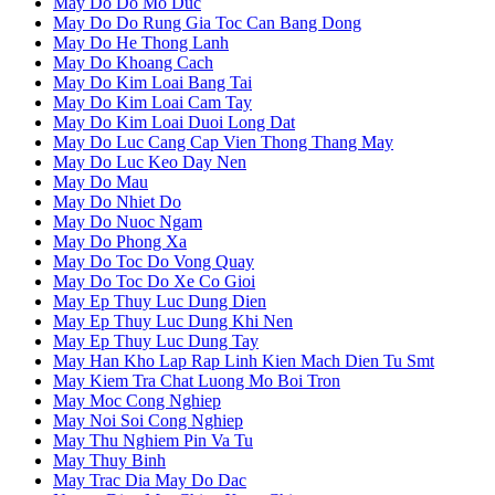
May Do Do Mo Duc
May Do Do Rung Gia Toc Can Bang Dong
May Do He Thong Lanh
May Do Khoang Cach
May Do Kim Loai Bang Tai
May Do Kim Loai Cam Tay
May Do Kim Loai Duoi Long Dat
May Do Luc Cang Cap Vien Thong Thang May
May Do Luc Keo Day Nen
May Do Mau
May Do Nhiet Do
May Do Nuoc Ngam
May Do Phong Xa
May Do Toc Do Vong Quay
May Do Toc Do Xe Co Gioi
May Ep Thuy Luc Dung Dien
May Ep Thuy Luc Dung Khi Nen
May Ep Thuy Luc Dung Tay
May Han Kho Lap Rap Linh Kien Mach Dien Tu Smt
May Kiem Tra Chat Luong Mo Boi Tron
May Moc Cong Nghiep
May Noi Soi Cong Nghiep
May Thu Nghiem Pin Va Tu
May Thuy Binh
May Trac Dia May Do Dac