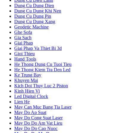
Dung Cu Dien Lanh
Dung Cu Dung Dien
Dung Cu Dung Khi Nen
Dung Cu Dung Pin
Dung Cu Dung Xang
Geodetic Machine
Ghe Sofa
Gia Sach
Giai Phap
Giai Phap Va Thiet Bi 3d
Gioi Thieu
Hand Tools
He Thong Dung Cu Tuoi Tieu
He Thong Kiem Tra Den Led
Ke Trung Bay
Khuyen Mai
Kich Doi Thuy Luc 2 Piston
Kinh Hien Vi
Led Digital Clock
Lien He
May Can Muc Bang Tia Laser
May Do Ap Suat
May Do Cong Suat Laser
May Do Do Am Vat Lieu
May Do Do Cao Nuoc