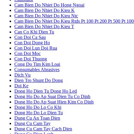
Cam Bien Do Nhiet Do Hong Ngoai
Cam Bien Do Nhiet Do Kieu K
Cam Bien Do Nhiet Do Kieu Ntc
Cam Bien Do Nhiet Do Kieu Rtds Pt 100 Pt 200 Pt 500 Pt 10
Cam Bien Do Nhiet Do Kieu T
Can Co Khi Dien Tu
Con Doi Ca Sau
Con Doi Dong Ho
Con Doi Lun Doi Rua
Con Doi Moc
Con Doi Thuong
Cong Do Tim Kim Loai
Consumables Abrasives
Dich Vu
Dien Tro Shunt Do Dong
Doi Ke
Dong Ho Dien Tu Dong Ho Led
Dong Ho Do Ap Suat Dien Tu Co Dinh
Dong Ho Do Ap Suat Hien Kim Co Dinh
Dong Ho Do Lo Co Khi
Dong Ho Do Lo Dien Tu
Dung Cu An Toan Dien
Dung Cu Cam Tay
Dung Cu Cam Tay Cach Dien