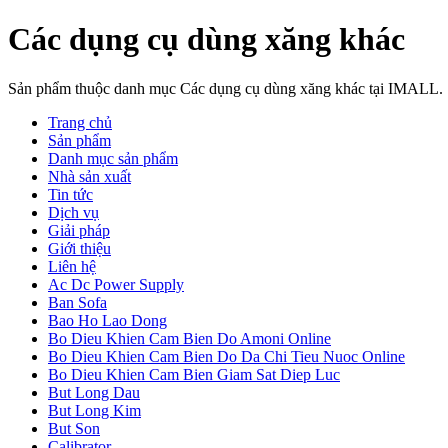
Các dụng cụ dùng xăng khác
Sản phẩm thuộc danh mục Các dụng cụ dùng xăng khác tại IMALL.
Trang chủ
Sản phẩm
Danh mục sản phẩm
Nhà sản xuất
Tin tức
Dịch vụ
Giải pháp
Giới thiệu
Liên hệ
Ac Dc Power Supply
Ban Sofa
Bao Ho Lao Dong
Bo Dieu Khien Cam Bien Do Amoni Online
Bo Dieu Khien Cam Bien Do Da Chi Tieu Nuoc Online
Bo Dieu Khien Cam Bien Giam Sat Diep Luc
But Long Dau
But Long Kim
But Son
Calibrator