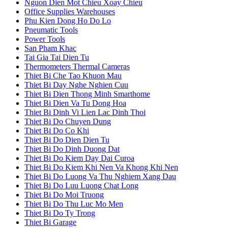
Nguon Dien Mot Chieu Xoay Chieu
Office Supplies Warehouses
Phu Kien Dong Ho Do Lo
Pneumatic Tools
Power Tools
San Pham Khac
Tai Gia Tai Dien Tu
Thermometers Thermal Cameras
Thiet Bi Che Tao Khuon Mau
Thiet Bi Day Nghe Nghien Cuu
Thiet Bi Dien Thong Minh Smarthome
Thiet Bi Dien Va Tu Dong Hoa
Thiet Bi Dinh Vi Lien Lac Dinh Thoi
Thiet Bi Do Chuyen Dung
Thiet Bi Do Co Khi
Thiet Bi Do Dien Dien Tu
Thiet Bi Do Dinh Duong Dat
Thiet Bi Do Kiem Day Dai Curoa
Thiet Bi Do Kiem Khi Nen Va Khong Khi Nen
Thiet Bi Do Luong Va Thu Nghiem Xang Dau
Thiet Bi Do Luu Luong Chat Long
Thiet Bi Do Moi Truong
Thiet Bi Do Thu Luc Mo Men
Thiet Bi Do Ty Trong
Thiet Bi Garage