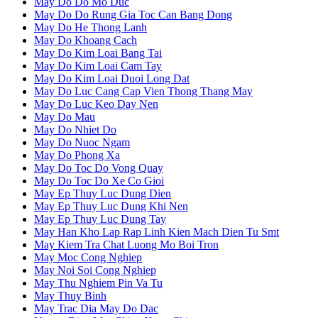
May Do Do Mo Duc
May Do Do Rung Gia Toc Can Bang Dong
May Do He Thong Lanh
May Do Khoang Cach
May Do Kim Loai Bang Tai
May Do Kim Loai Cam Tay
May Do Kim Loai Duoi Long Dat
May Do Luc Cang Cap Vien Thong Thang May
May Do Luc Keo Day Nen
May Do Mau
May Do Nhiet Do
May Do Nuoc Ngam
May Do Phong Xa
May Do Toc Do Vong Quay
May Do Toc Do Xe Co Gioi
May Ep Thuy Luc Dung Dien
May Ep Thuy Luc Dung Khi Nen
May Ep Thuy Luc Dung Tay
May Han Kho Lap Rap Linh Kien Mach Dien Tu Smt
May Kiem Tra Chat Luong Mo Boi Tron
May Moc Cong Nghiep
May Noi Soi Cong Nghiep
May Thu Nghiem Pin Va Tu
May Thuy Binh
May Trac Dia May Do Dac