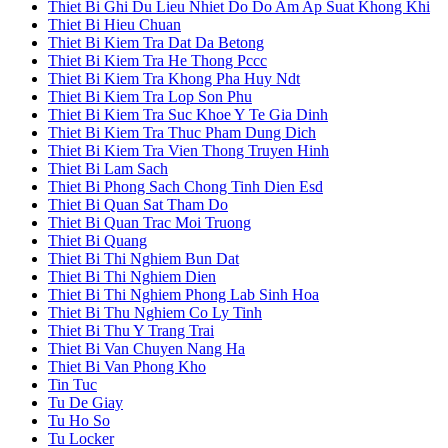
Thiet Bi Ghi Du Lieu Nhiet Do Do Am Ap Suat Khong Khi
Thiet Bi Hieu Chuan
Thiet Bi Kiem Tra Dat Da Betong
Thiet Bi Kiem Tra He Thong Pccc
Thiet Bi Kiem Tra Khong Pha Huy Ndt
Thiet Bi Kiem Tra Lop Son Phu
Thiet Bi Kiem Tra Suc Khoe Y Te Gia Dinh
Thiet Bi Kiem Tra Thuc Pham Dung Dich
Thiet Bi Kiem Tra Vien Thong Truyen Hinh
Thiet Bi Lam Sach
Thiet Bi Phong Sach Chong Tinh Dien Esd
Thiet Bi Quan Sat Tham Do
Thiet Bi Quan Trac Moi Truong
Thiet Bi Quang
Thiet Bi Thi Nghiem Bun Dat
Thiet Bi Thi Nghiem Dien
Thiet Bi Thi Nghiem Phong Lab Sinh Hoa
Thiet Bi Thu Nghiem Co Ly Tinh
Thiet Bi Thu Y Trang Trai
Thiet Bi Van Chuyen Nang Ha
Thiet Bi Van Phong Kho
Tin Tuc
Tu De Giay
Tu Ho So
Tu Locker