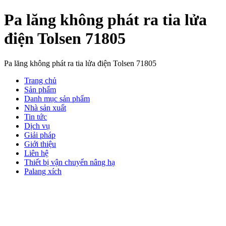
Pa lăng không phát ra tia lửa
điện Tolsen 71805
Pa lăng không phát ra tia lửa điện Tolsen 71805
Trang chủ
Sản phẩm
Danh mục sản phẩm
Nhà sản xuất
Tin tức
Dịch vụ
Giải pháp
Giới thiệu
Liên hệ
Thiết bị vận chuyển nâng hạ
Palang xích