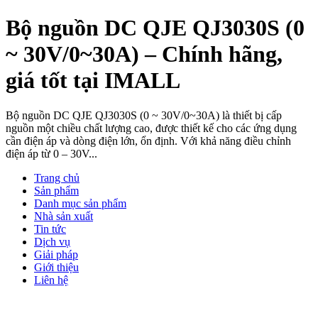
Bộ nguồn DC QJE QJ3030S (0
~ 30V/0~30A) – Chính hãng,
giá tốt tại IMALL
Bộ nguồn DC QJE QJ3030S (0 ~ 30V/0~30A) là thiết bị cấp
nguồn một chiều chất lượng cao, được thiết kế cho các ứng dụng
cần điện áp và dòng điện lớn, ổn định. Với khả năng điều chỉnh
điện áp từ 0 – 30V...
Trang chủ
Sản phẩm
Danh mục sản phẩm
Nhà sản xuất
Tin tức
Dịch vụ
Giải pháp
Giới thiệu
Liên hệ