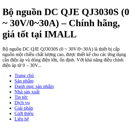
Bộ nguồn DC QJE QJ3030S (0
~ 30V/0~30A) – Chính hãng,
giá tốt tại IMALL
Bộ nguồn DC QJE QJ3030S (0 ~ 30V/0~30A) là thiết bị cấp
nguồn một chiều chất lượng cao, được thiết kế cho các ứng dụng
cần điện áp và dòng điện lớn, ổn định. Với khả năng điều chỉnh
điện áp từ 0 – 30V...
Trang chủ
Sản phẩm
Danh mục sản phẩm
Nhà sản xuất
Tin tức
Dịch vụ
Giải pháp
Giới thiệu
Liên hệ