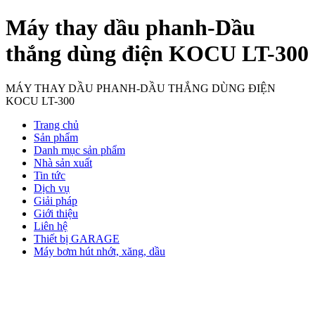
Máy thay dầu phanh-Dầu
thắng dùng điện KOCU LT-300
MÁY THAY DẦU PHANH-DẦU THẮNG DÙNG ĐIỆN
KOCU LT-300
Trang chủ
Sản phẩm
Danh mục sản phẩm
Nhà sản xuất
Tin tức
Dịch vụ
Giải pháp
Giới thiệu
Liên hệ
Thiết bị GARAGE
Máy bơm hút nhớt, xăng, dầu