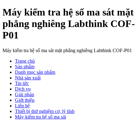
Máy kiểm tra hệ số ma sát mặt
phẳng nghiêng Labthink COF-
P01
Máy kiểm tra hệ số ma sát mặt phẳng nghiêng Labthink COF-P01
Trang chủ
Sản phẩm
Danh mục sản phẩm
Nhà sản xuất
Tin tức
Dịch vụ
Giải pháp
Giới thiệu
Liên hệ
Thiết bị thử nghiệm cơ, lý tính
Máy kiểm tra hệ số ma sát