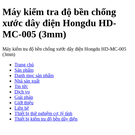
Máy kiểm tra độ bền chống
xước dây điện Hongdu HD-
MC-005 (3mm)
Máy kiểm tra độ bền chống xước dây điện Hongdu HD-MC-005
(3mm)
Trang chủ
Sản phẩm
Danh mục sản phẩm
Nhà sản xuất
Tin tức
Dịch vụ
Giải pháp
Giới thiệu
Liên hệ
Thiết bị thử nghiệm cơ, lý tính
Thiết bị kiểm tra độ bền dây điện