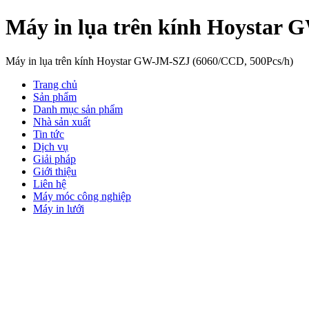
Máy in lụa trên kính Hoystar
Máy in lụa trên kính Hoystar GW-JM-SZJ (6060/CCD, 500Pcs/h)
Trang chủ
Sản phẩm
Danh mục sản phẩm
Nhà sản xuất
Tin tức
Dịch vụ
Giải pháp
Giới thiệu
Liên hệ
Máy móc công nghiệp
Máy in lưới