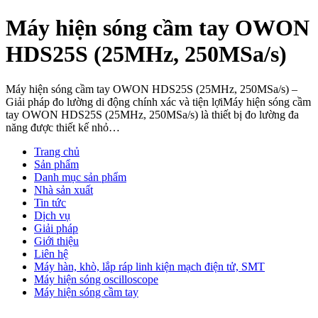
Máy hiện sóng cầm tay OWON
HDS25S (25MHz, 250MSa/s)
Máy hiện sóng cầm tay OWON HDS25S (25MHz, 250MSa/s) –
Giải pháp đo lường di động chính xác và tiện lợiMáy hiện sóng cầm
tay OWON HDS25S (25MHz, 250MSa/s) là thiết bị đo lường đa
năng được thiết kế nhỏ…
Trang chủ
Sản phẩm
Danh mục sản phẩm
Nhà sản xuất
Tin tức
Dịch vụ
Giải pháp
Giới thiệu
Liên hệ
Máy hàn, khò, lắp ráp linh kiện mạch điện tử, SMT
Máy hiện sóng oscilloscope
Máy hiện sóng cầm tay