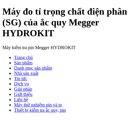
Máy đo tỉ trọng chất điện phân
(SG) của ắc quy Megger
HYDROKIT
Máy kiểm tra pin Megger HYDROKIT
Trang chủ
Sản phẩm
Danh mục sản phẩm
Nhà sản xuất
Tin tức
Dịch vụ
Giải pháp
Giới thiệu
Liên hệ
Máy thử nghiệm pin và tụ
Thiết bị kiểm tra ắc quy, pin