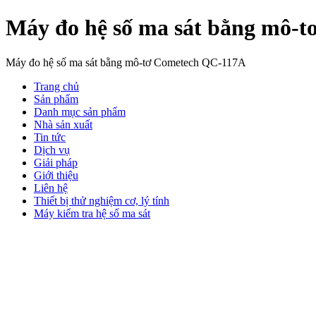
Máy đo hệ số ma sát bằng mô-
Máy đo hệ số ma sát bằng mô-tơ Cometech QC-117A
Trang chủ
Sản phẩm
Danh mục sản phẩm
Nhà sản xuất
Tin tức
Dịch vụ
Giải pháp
Giới thiệu
Liên hệ
Thiết bị thử nghiệm cơ, lý tính
Máy kiểm tra hệ số ma sát