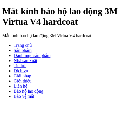
Mắt kính bảo hộ lao động 3M
Virtua V4 hardcoat
Mắt kính bảo hộ lao động 3M Virtua V4 hardcoat
Trang chủ
Sản phẩm
Danh mục sản phẩm
Nhà sản xuất
Tin tức
Dịch vụ
Giải pháp
Giới thiệu
Liên hệ
Bảo hộ lao động
Bảo vệ mắt