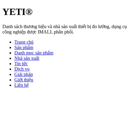
YETI®
Danh sách thương hiệu và nhà sản xuất thiết bị đo lường, dụng cụ
công nghiệp được IMALL phân phối.
Trang chủ
Sản phẩm
Danh mục sản phẩm
Nhà sản xuất
Tin tức
Dịch vụ
Giải pháp
Giới thiệu
Liên hệ