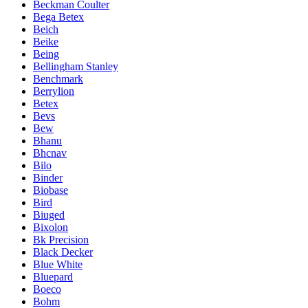
Beckman Coulter
Bega Betex
Beich
Beike
Being
Bellingham Stanley
Benchmark
Berrylion
Betex
Bevs
Bew
Bhanu
Bhcnav
Bilo
Binder
Biobase
Bird
Biuged
Bixolon
Bk Precision
Black Decker
Blue White
Bluepard
Boeco
Bohm