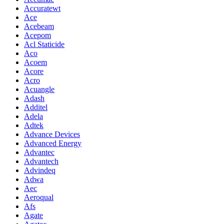
Accuratewt
Ace
Acebeam
Acepom
Acl Staticide
Aco
Acoem
Acore
Acro
Acuangle
Adash
Additel
Adela
Adtek
Advance Devices
Advanced Energy
Advantec
Advantech
Advindeq
Adwa
Aec
Aeroqual
Afs
Agate