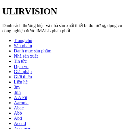
ULIRVISION
Danh sách thương hiệu và nhà sản xuất thiết bị đo lường, dụng cụ
công nghiệp được IMALL phân phối.
Trang chủ
Sản phẩm
Danh mục sản phẩm
Nhà sản xuất
Tin tức
Dịch vụ
Giải pháp
Giới thiệu
Liên hệ
3m
3nh
A A Fit
Aaronia
Abac
Abb
Abd
Accud
Accumac