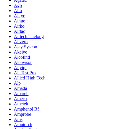
Agatec
Agp
Ahn
Aikyo
Ainuo
Airko
Airtac
Airtech Thelong
Airzero
Ajay Syscon
Akeiyo
Alcofind
Alcovisor
Aliyiqi
All Test Pro
Allied High Tech
Alp
Amada
Amarell
Ameca
Ametek
Amphenol Rf
Amprobe
Ams
Amutorch