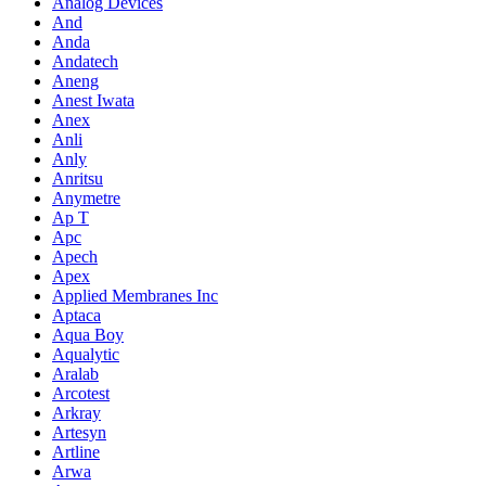
Analog Devices
And
Anda
Andatech
Aneng
Anest Iwata
Anex
Anli
Anly
Anritsu
Anymetre
Ap T
Apc
Apech
Apex
Applied Membranes Inc
Aptaca
Aqua Boy
Aqualytic
Aralab
Arcotest
Arkray
Artesyn
Artline
Arwa