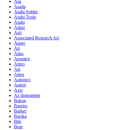
Asa
Asada
Asahi Solder
Asahi Tools
Asaki
Asker
Asli
Associated Research Ari
Atago
Ati
Atlas
Atomtex
Atpro
Ats
Atten
Autonics
Autrol
Axis
Az Instrument
Bakon
Bareiss
Barker
Barska
Bds
Bear