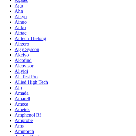
Agatec
Agp
Ahn
Aikyo
Ainuo
Airko
Airtac
Airtech Thelong
Airzero
Ajay Syscon
Akeiyo
Alcofind
Alcovisor
Aliyiqi
All Test Pro
Allied High Tech
Alp
Amada
Amarell
Ameca
Ametek
Amphenol Rf
Amprobe
Ams
Amutorch