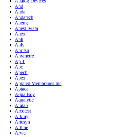
Analog Devices
And
Anda
Andatech
Aneng
Anest Iwata
Anex
Anli
Anly
Anritsu
Anymetre
Ap T
Apc
Apech
Apex
Applied Membranes Inc
Aptaca
Aqua Boy
Aqualytic
Aralab
Arcotest
Arkray
Artesyn
Artline
Arwa