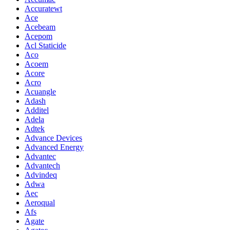
Accuratewt
Ace
Acebeam
Acepom
Acl Staticide
Aco
Acoem
Acore
Acro
Acuangle
Adash
Additel
Adela
Adtek
Advance Devices
Advanced Energy
Advantec
Advantech
Advindeq
Adwa
Aec
Aeroqual
Afs
Agate