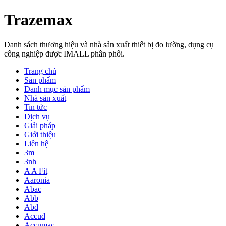
Trazemax
Danh sách thương hiệu và nhà sản xuất thiết bị đo lường, dụng cụ
công nghiệp được IMALL phân phối.
Trang chủ
Sản phẩm
Danh mục sản phẩm
Nhà sản xuất
Tin tức
Dịch vụ
Giải pháp
Giới thiệu
Liên hệ
3m
3nh
A A Fit
Aaronia
Abac
Abb
Abd
Accud
Accumac