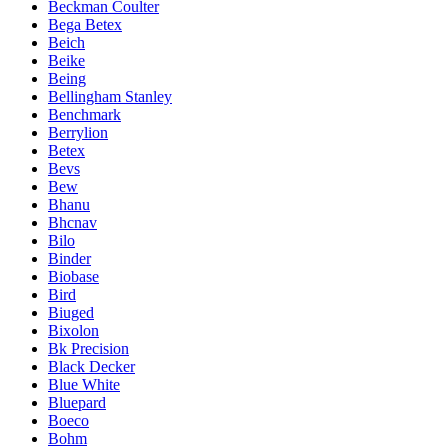
Beckman Coulter
Bega Betex
Beich
Beike
Being
Bellingham Stanley
Benchmark
Berrylion
Betex
Bevs
Bew
Bhanu
Bhcnav
Bilo
Binder
Biobase
Bird
Biuged
Bixolon
Bk Precision
Black Decker
Blue White
Bluepard
Boeco
Bohm