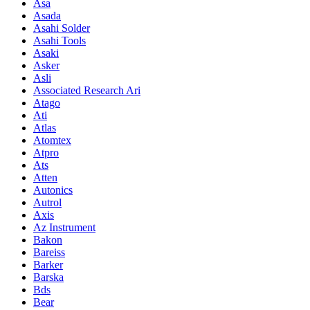
Asa
Asada
Asahi Solder
Asahi Tools
Asaki
Asker
Asli
Associated Research Ari
Atago
Ati
Atlas
Atomtex
Atpro
Ats
Atten
Autonics
Autrol
Axis
Az Instrument
Bakon
Bareiss
Barker
Barska
Bds
Bear