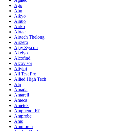
Agatec
Agp
Ahn
Aikyo
Ainuo
Airko
Airtac
Airtech Thelong
Airzero
Ajay Syscon
Akeiyo
Alcofind
Alcovisor
Aliyiqi
All Test Pro
Allied High Tech
Alp
Amada
Amarell
Ameca
Ametek
Amphenol Rf
Amprobe
Ams
Amutorch