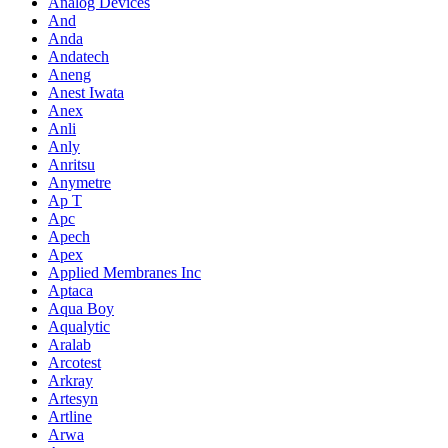
Analog Devices
And
Anda
Andatech
Aneng
Anest Iwata
Anex
Anli
Anly
Anritsu
Anymetre
Ap T
Apc
Apech
Apex
Applied Membranes Inc
Aptaca
Aqua Boy
Aqualytic
Aralab
Arcotest
Arkray
Artesyn
Artline
Arwa