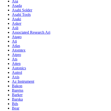
Asa
Asada
Asahi Solder
Asahi Tools
Asaki
Asker
Asli
Associated Research Ari
Atago
Ati
Atlas
Atomtex
Atpro
Ats
Atten
Autonics
Autrol
Axis
Az Instrument
Bakon
Bareiss
Barker
Barska
Bds
Bear