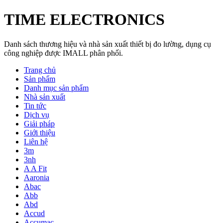
TIME ELECTRONICS
Danh sách thương hiệu và nhà sản xuất thiết bị đo lường, dụng cụ
công nghiệp được IMALL phân phối.
Trang chủ
Sản phẩm
Danh mục sản phẩm
Nhà sản xuất
Tin tức
Dịch vụ
Giải pháp
Giới thiệu
Liên hệ
3m
3nh
A A Fit
Aaronia
Abac
Abb
Abd
Accud
Accumac