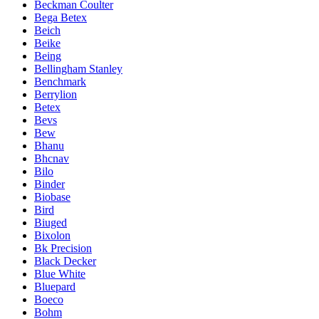
Beckman Coulter
Bega Betex
Beich
Beike
Being
Bellingham Stanley
Benchmark
Berrylion
Betex
Bevs
Bew
Bhanu
Bhcnav
Bilo
Binder
Biobase
Bird
Biuged
Bixolon
Bk Precision
Black Decker
Blue White
Bluepard
Boeco
Bohm