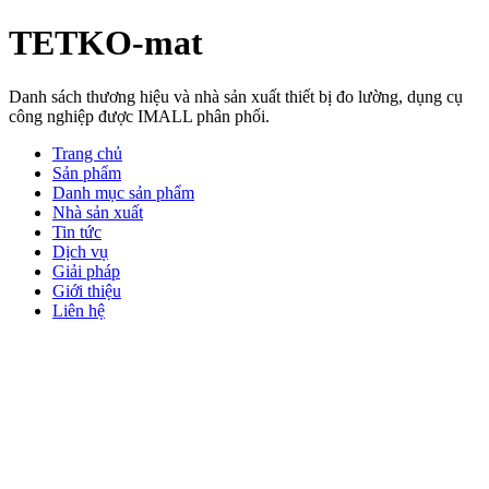
TETKO-mat
Danh sách thương hiệu và nhà sản xuất thiết bị đo lường, dụng cụ
công nghiệp được IMALL phân phối.
Trang chủ
Sản phẩm
Danh mục sản phẩm
Nhà sản xuất
Tin tức
Dịch vụ
Giải pháp
Giới thiệu
Liên hệ