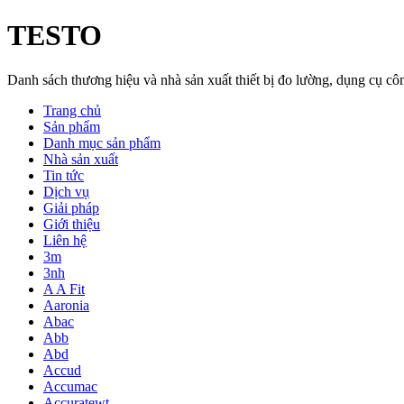
TESTO
Danh sách thương hiệu và nhà sản xuất thiết bị đo lường, dụng cụ 
Trang chủ
Sản phẩm
Danh mục sản phẩm
Nhà sản xuất
Tin tức
Dịch vụ
Giải pháp
Giới thiệu
Liên hệ
3m
3nh
A A Fit
Aaronia
Abac
Abb
Abd
Accud
Accumac
Accuratewt