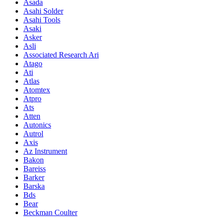
Asada
Asahi Solder
Asahi Tools
Asaki
Asker
Asli
Associated Research Ari
Atago
Ati
Atlas
Atomtex
Atpro
Ats
Atten
Autonics
Autrol
Axis
Az Instrument
Bakon
Bareiss
Barker
Barska
Bds
Bear
Beckman Coulter