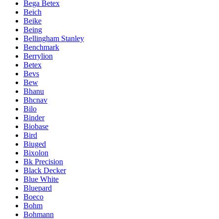
Bega Betex
Beich
Beike
Being
Bellingham Stanley
Benchmark
Berrylion
Betex
Bevs
Bew
Bhanu
Bhcnav
Bilo
Binder
Biobase
Bird
Biuged
Bixolon
Bk Precision
Black Decker
Blue White
Bluepard
Boeco
Bohm
Bohmann