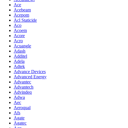
Ace
Acebeam
Acepom
Acl Staticide
Aco
Acoem
Acore
Acro
Acuangle
Adash
Additel
Adela
Adtek
Advance Devices
Advanced Energy
Advantec
Advantech
Advindeq
Adwa
Aec
Aeroqual
Afs
Agate
Agatec