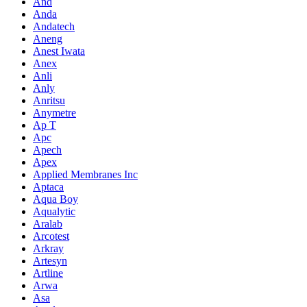
And
Anda
Andatech
Aneng
Anest Iwata
Anex
Anli
Anly
Anritsu
Anymetre
Ap T
Apc
Apech
Apex
Applied Membranes Inc
Aptaca
Aqua Boy
Aqualytic
Aralab
Arcotest
Arkray
Artesyn
Artline
Arwa
Asa