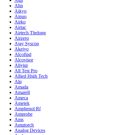
Agp
Ahn
Aikyo
Ainuo
Airko
Airtac
Airtech Thelong
Airzero
Ajay Syscon
Akeiyo
Alcofind
Alcovisor
Aliyiqi
All Test Pro
Allied High Tech
Alp
Amada
Amarell
Ameca
Ametek
Amphenol Rf
Amprobe
Ams
Amutorch
Analog Devices