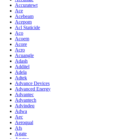
Accuratewt
Ace
Acebeam
Acepom
Acl Staticide
Aco
Acoem
Acore
Acro
Acuangle
Adash
Additel
Adela
Adtek
Advance Devices
Advanced Energy
Advantec
Advantech
Advindeq
Adwa
Aec
Aeroqual
Afs
Agate