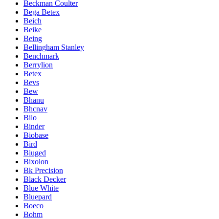
Beckman Coulter
Bega Betex
Beich
Beike
Being
Bellingham Stanley
Benchmark
Berrylion
Betex
Bevs
Bew
Bhanu
Bhcnav
Bilo
Binder
Biobase
Bird
Biuged
Bixolon
Bk Precision
Black Decker
Blue White
Bluepard
Boeco
Bohm