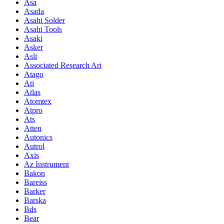
Asa
Asada
Asahi Solder
Asahi Tools
Asaki
Asker
Asli
Associated Research Ari
Atago
Ati
Atlas
Atomtex
Atpro
Ats
Atten
Autonics
Autrol
Axis
Az Instrument
Bakon
Bareiss
Barker
Barska
Bds
Bear