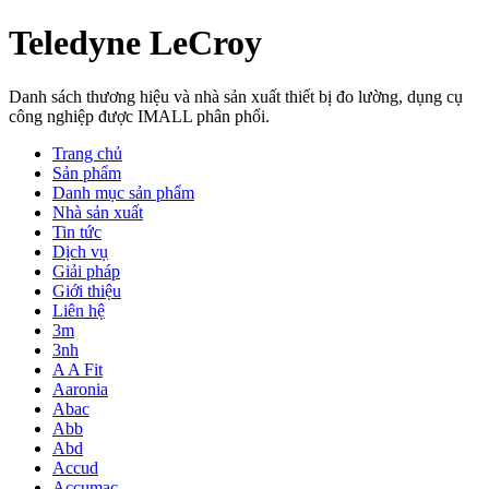
Teledyne LeCroy
Danh sách thương hiệu và nhà sản xuất thiết bị đo lường, dụng cụ
công nghiệp được IMALL phân phối.
Trang chủ
Sản phẩm
Danh mục sản phẩm
Nhà sản xuất
Tin tức
Dịch vụ
Giải pháp
Giới thiệu
Liên hệ
3m
3nh
A A Fit
Aaronia
Abac
Abb
Abd
Accud
Accumac