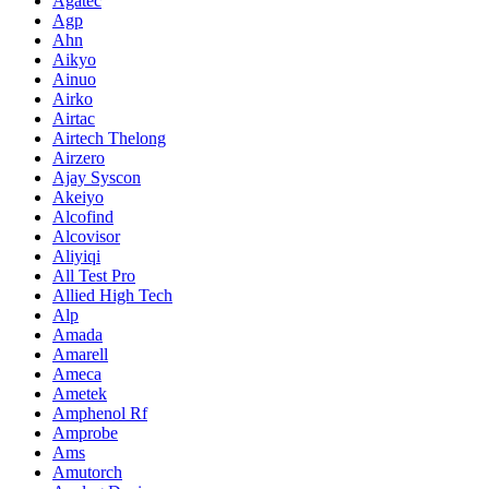
Agatec
Agp
Ahn
Aikyo
Ainuo
Airko
Airtac
Airtech Thelong
Airzero
Ajay Syscon
Akeiyo
Alcofind
Alcovisor
Aliyiqi
All Test Pro
Allied High Tech
Alp
Amada
Amarell
Ameca
Ametek
Amphenol Rf
Amprobe
Ams
Amutorch