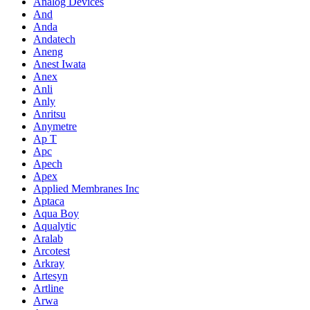
Analog Devices
And
Anda
Andatech
Aneng
Anest Iwata
Anex
Anli
Anly
Anritsu
Anymetre
Ap T
Apc
Apech
Apex
Applied Membranes Inc
Aptaca
Aqua Boy
Aqualytic
Aralab
Arcotest
Arkray
Artesyn
Artline
Arwa