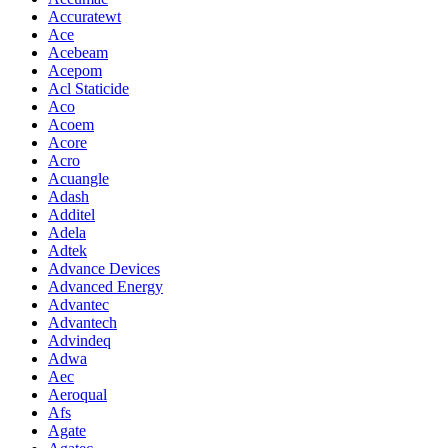
Accuratewt
Ace
Acebeam
Acepom
Acl Staticide
Aco
Acoem
Acore
Acro
Acuangle
Adash
Additel
Adela
Adtek
Advance Devices
Advanced Energy
Advantec
Advantech
Advindeq
Adwa
Aec
Aeroqual
Afs
Agate