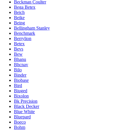
Beckman Coulter
Bega Betex
Beich
Beike
Being
Bellingham Stanley
Benchmark
Berrylion
Betex
Bevs
Bew
Bhanu
Bhcnav
Bilo
Binder
Biobase
Bird
Biuged
Bixolon
Bk Precision
Black Decker
Blue White
Bluepard
Boeco
Bohm