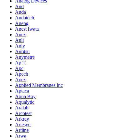
Analog Devices
And
Anda
Andatech
Aneng
Anest Iwata
Anex
Anli
Anly
Anritsu
Anymetre
Ap T
Apc
Apech
Apex
Applied Membranes Inc
Aptaca
Aqua Boy
Aqualytic
Aralab
Arcotest
Arkray
Artesyn
Artline
Arwa