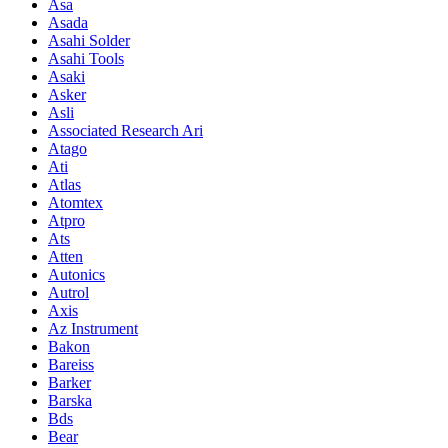
Asa
Asada
Asahi Solder
Asahi Tools
Asaki
Asker
Asli
Associated Research Ari
Atago
Ati
Atlas
Atomtex
Atpro
Ats
Atten
Autonics
Autrol
Axis
Az Instrument
Bakon
Bareiss
Barker
Barska
Bds
Bear