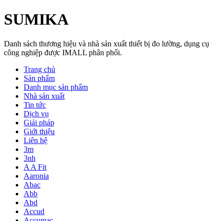
SUMIKA
Danh sách thương hiệu và nhà sản xuất thiết bị đo lường, dụng cụ
công nghiệp được IMALL phân phối.
Trang chủ
Sản phẩm
Danh mục sản phẩm
Nhà sản xuất
Tin tức
Dịch vụ
Giải pháp
Giới thiệu
Liên hệ
3m
3nh
A A Fit
Aaronia
Abac
Abb
Abd
Accud
Accumac