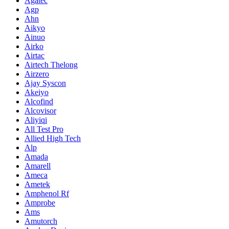
Agatec
Agp
Ahn
Aikyo
Ainuo
Airko
Airtac
Airtech Thelong
Airzero
Ajay Syscon
Akeiyo
Alcofind
Alcovisor
Aliyiqi
All Test Pro
Allied High Tech
Alp
Amada
Amarell
Ameca
Ametek
Amphenol Rf
Amprobe
Ams
Amutorch