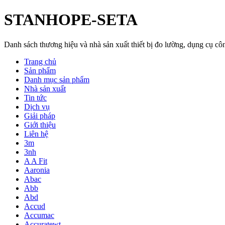
STANHOPE-SETA
Danh sách thương hiệu và nhà sản xuất thiết bị đo lường, dụng cụ 
Trang chủ
Sản phẩm
Danh mục sản phẩm
Nhà sản xuất
Tin tức
Dịch vụ
Giải pháp
Giới thiệu
Liên hệ
3m
3nh
A A Fit
Aaronia
Abac
Abb
Abd
Accud
Accumac
Accuratewt