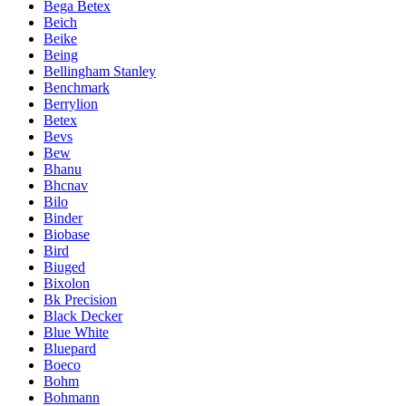
Bega Betex
Beich
Beike
Being
Bellingham Stanley
Benchmark
Berrylion
Betex
Bevs
Bew
Bhanu
Bhcnav
Bilo
Binder
Biobase
Bird
Biuged
Bixolon
Bk Precision
Black Decker
Blue White
Bluepard
Boeco
Bohm
Bohmann