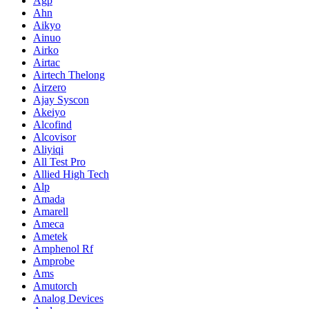
Agp
Ahn
Aikyo
Ainuo
Airko
Airtac
Airtech Thelong
Airzero
Ajay Syscon
Akeiyo
Alcofind
Alcovisor
Aliyiqi
All Test Pro
Allied High Tech
Alp
Amada
Amarell
Ameca
Ametek
Amphenol Rf
Amprobe
Ams
Amutorch
Analog Devices