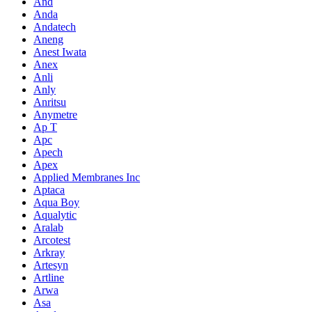
And
Anda
Andatech
Aneng
Anest Iwata
Anex
Anli
Anly
Anritsu
Anymetre
Ap T
Apc
Apech
Apex
Applied Membranes Inc
Aptaca
Aqua Boy
Aqualytic
Aralab
Arcotest
Arkray
Artesyn
Artline
Arwa
Asa