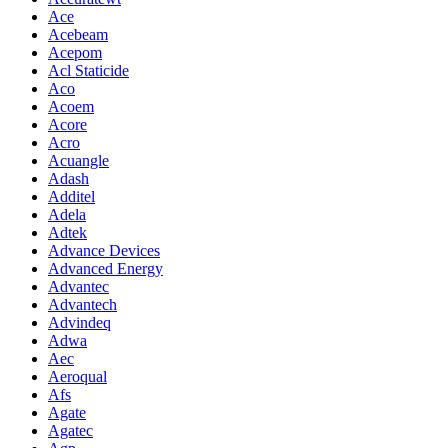
Ace
Acebeam
Acepom
Acl Staticide
Aco
Acoem
Acore
Acro
Acuangle
Adash
Additel
Adela
Adtek
Advance Devices
Advanced Energy
Advantec
Advantech
Advindeq
Adwa
Aec
Aeroqual
Afs
Agate
Agatec