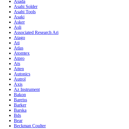
Asada
Asahi Solder
Asahi Tools
Asaki
Asker
Asli
Associated Research Ari
Atago
Ati
Atlas
Atomtex
Atpro
Ats
Atten
Autonics
Autrol
Axis
Az Instrument
Bakon
Bareiss
Barker
Barska
Bds
Bear
Beckman Coulter