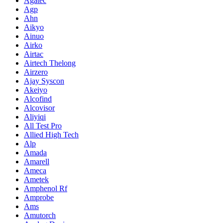
Agatec
Agp
Ahn
Aikyo
Ainuo
Airko
Airtac
Airtech Thelong
Airzero
Ajay Syscon
Akeiyo
Alcofind
Alcovisor
Aliyiqi
All Test Pro
Allied High Tech
Alp
Amada
Amarell
Ameca
Ametek
Amphenol Rf
Amprobe
Ams
Amutorch