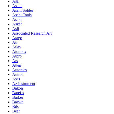
Asa
Asada
Asahi Solder
Asahi Tools
Asaki
Asker
Asli
Associated Research Ari
Atago
Ati
Atlas
Atomtex
Atpro
Ats
Atten
Autonics
Autrol
Axis
Az Instrument
Bakon
Bareiss
Barker
Barska
Bds
Bear