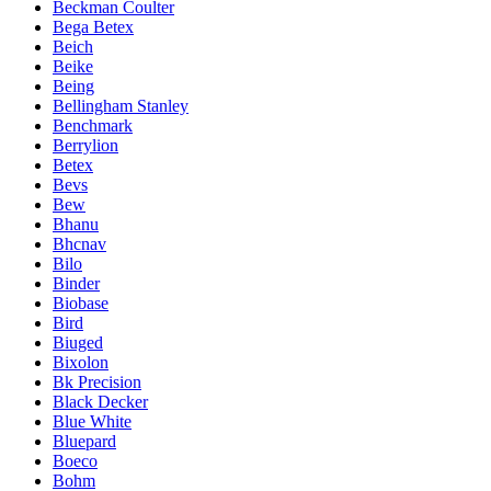
Beckman Coulter
Bega Betex
Beich
Beike
Being
Bellingham Stanley
Benchmark
Berrylion
Betex
Bevs
Bew
Bhanu
Bhcnav
Bilo
Binder
Biobase
Bird
Biuged
Bixolon
Bk Precision
Black Decker
Blue White
Bluepard
Boeco
Bohm