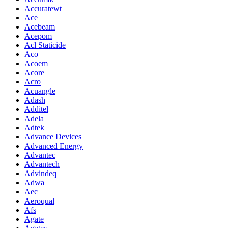
Accuratewt
Ace
Acebeam
Acepom
Acl Staticide
Aco
Acoem
Acore
Acro
Acuangle
Adash
Additel
Adela
Adtek
Advance Devices
Advanced Energy
Advantec
Advantech
Advindeq
Adwa
Aec
Aeroqual
Afs
Agate