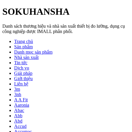
SOKUHANSHA
Danh sách thương hiệu và nhà sản xuất thiết bị đo lường, dụng cụ
công nghiệp được IMALL phân phối.
Trang chủ
Sản phẩm
Danh mục sản phẩm
Nhà sản xuất
Tin tức
Dịch vụ
Giải pháp
Giới thiệu
Liên hệ
3m
3nh
A A Fit
Aaronia
Abac
Abb
Abd
Accud
Accumac