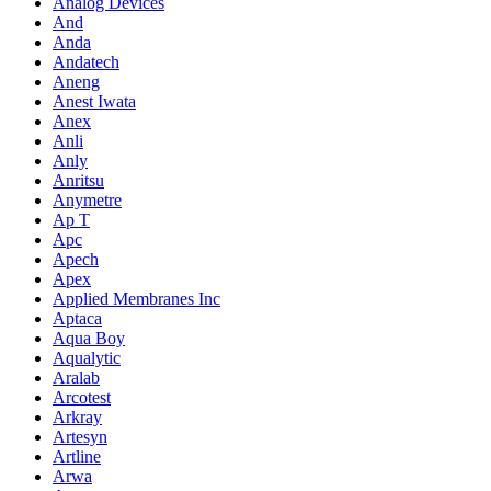
Analog Devices
And
Anda
Andatech
Aneng
Anest Iwata
Anex
Anli
Anly
Anritsu
Anymetre
Ap T
Apc
Apech
Apex
Applied Membranes Inc
Aptaca
Aqua Boy
Aqualytic
Aralab
Arcotest
Arkray
Artesyn
Artline
Arwa