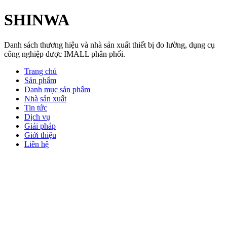
SHINWA
Danh sách thương hiệu và nhà sản xuất thiết bị đo lường, dụng cụ
công nghiệp được IMALL phân phối.
Trang chủ
Sản phẩm
Danh mục sản phẩm
Nhà sản xuất
Tin tức
Dịch vụ
Giải pháp
Giới thiệu
Liên hệ