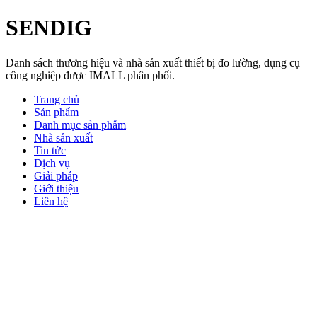
SENDIG
Danh sách thương hiệu và nhà sản xuất thiết bị đo lường, dụng cụ
công nghiệp được IMALL phân phối.
Trang chủ
Sản phẩm
Danh mục sản phẩm
Nhà sản xuất
Tin tức
Dịch vụ
Giải pháp
Giới thiệu
Liên hệ