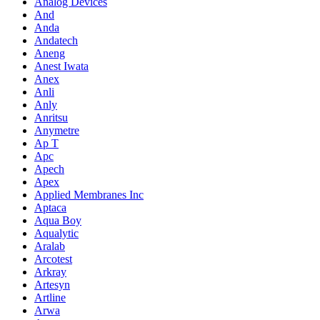
Analog Devices
And
Anda
Andatech
Aneng
Anest Iwata
Anex
Anli
Anly
Anritsu
Anymetre
Ap T
Apc
Apech
Apex
Applied Membranes Inc
Aptaca
Aqua Boy
Aqualytic
Aralab
Arcotest
Arkray
Artesyn
Artline
Arwa