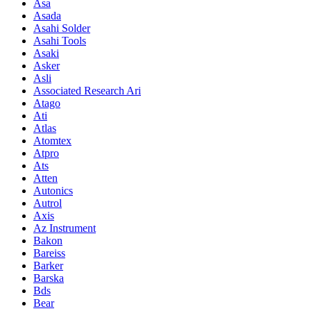
Asa
Asada
Asahi Solder
Asahi Tools
Asaki
Asker
Asli
Associated Research Ari
Atago
Ati
Atlas
Atomtex
Atpro
Ats
Atten
Autonics
Autrol
Axis
Az Instrument
Bakon
Bareiss
Barker
Barska
Bds
Bear