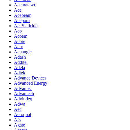
Accuratewt
Ace
Acebeam
Acepom
Acl Staticide
Aco
Acoem
Acore
Acro
Acuangle
Adash
Additel
Adela
Adtek
Advance Devices
Advanced Energy
Advantec
Advantech
Advindeq
Adwa
Aec
Aeroqual
Afs
Agate