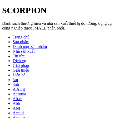
SCORPION
Danh sách thương hiệu và nhà sản xuất thiết bị đo lường, dụng cụ
công nghiệp được IMALL phân phối.
Trang chủ
Sản phẩm
Danh mục sản phẩm
Nhà sản xuất
Tin tức
Dịch vụ
Giải pháp
Giới thiệu
Liên hệ
3m
3nh
A A Fit
Aaronia
Abac
Abb
Abd
Accud
Accumac