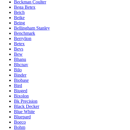
Beckman Coulter
Bega Betex
Beich
Beike
Being
Bellingham Stanley
Benchmark
Berrylion
Betex
Bevs
Bew
Bhanu
Bhcnav
Bilo
Binder
Biobase
Bird
Biuged
Bixolon
Bk Precision
Black Decker
Blue White
Bluepard
Boeco
Bohm