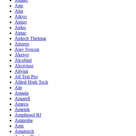
Agatec
Agp
Ahn
Aikyo
Ainuo
Airko
Airtac
Airtech Thelong
Airzero
Ajay Syscon
Akeiyo
Alcofind
Alcovisor
Aliyiqi
All Test Pro
Allied High Tech
Alp
Amada
Amarell
Ameca
Ametek
Amphenol Rf
Amprobe
Ams
Amutorch