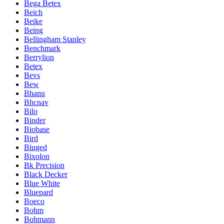
Bega Betex
Beich
Beike
Being
Bellingham Stanley
Benchmark
Berrylion
Betex
Bevs
Bew
Bhanu
Bhcnav
Bilo
Binder
Biobase
Bird
Biuged
Bixolon
Bk Precision
Black Decker
Blue White
Bluepard
Boeco
Bohm
Bohmann