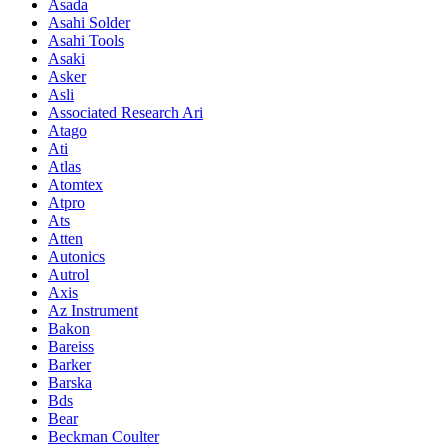
Asada
Asahi Solder
Asahi Tools
Asaki
Asker
Asli
Associated Research Ari
Atago
Ati
Atlas
Atomtex
Atpro
Ats
Atten
Autonics
Autrol
Axis
Az Instrument
Bakon
Bareiss
Barker
Barska
Bds
Bear
Beckman Coulter