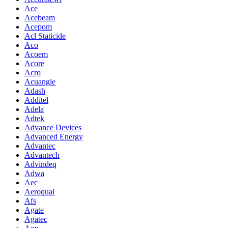
Ace
Acebeam
Acepom
Acl Staticide
Aco
Acoem
Acore
Acro
Acuangle
Adash
Additel
Adela
Adtek
Advance Devices
Advanced Energy
Advantec
Advantech
Advindeq
Adwa
Aec
Aeroqual
Afs
Agate
Agatec