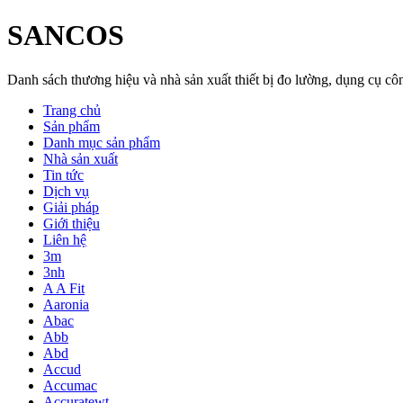
SANCOS
Danh sách thương hiệu và nhà sản xuất thiết bị đo lường, dụng cụ 
Trang chủ
Sản phẩm
Danh mục sản phẩm
Nhà sản xuất
Tin tức
Dịch vụ
Giải pháp
Giới thiệu
Liên hệ
3m
3nh
A A Fit
Aaronia
Abac
Abb
Abd
Accud
Accumac
Accuratewt