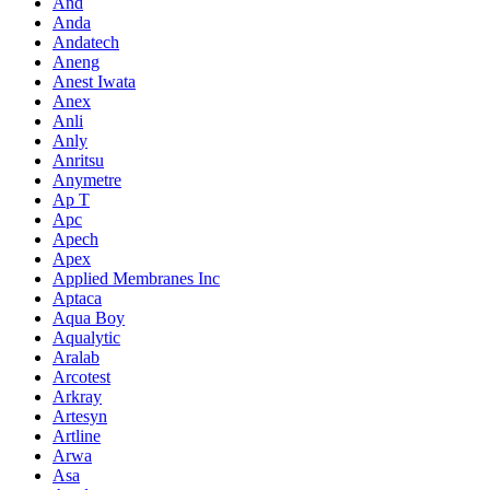
And
Anda
Andatech
Aneng
Anest Iwata
Anex
Anli
Anly
Anritsu
Anymetre
Ap T
Apc
Apech
Apex
Applied Membranes Inc
Aptaca
Aqua Boy
Aqualytic
Aralab
Arcotest
Arkray
Artesyn
Artline
Arwa
Asa