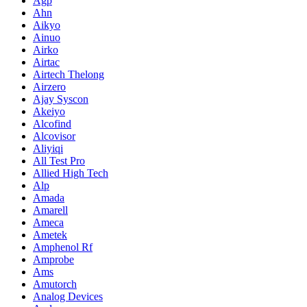
Agp
Ahn
Aikyo
Ainuo
Airko
Airtac
Airtech Thelong
Airzero
Ajay Syscon
Akeiyo
Alcofind
Alcovisor
Aliyiqi
All Test Pro
Allied High Tech
Alp
Amada
Amarell
Ameca
Ametek
Amphenol Rf
Amprobe
Ams
Amutorch
Analog Devices