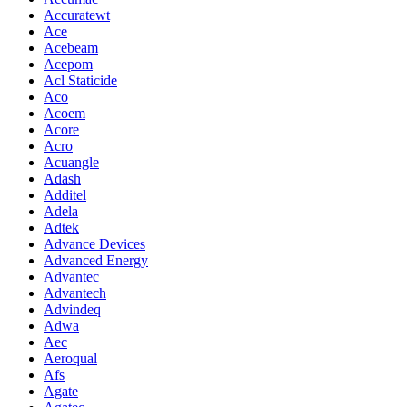
Accuratewt
Ace
Acebeam
Acepom
Acl Staticide
Aco
Acoem
Acore
Acro
Acuangle
Adash
Additel
Adela
Adtek
Advance Devices
Advanced Energy
Advantec
Advantech
Advindeq
Adwa
Aec
Aeroqual
Afs
Agate