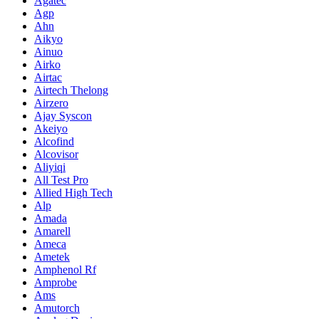
Agatec
Agp
Ahn
Aikyo
Ainuo
Airko
Airtac
Airtech Thelong
Airzero
Ajay Syscon
Akeiyo
Alcofind
Alcovisor
Aliyiqi
All Test Pro
Allied High Tech
Alp
Amada
Amarell
Ameca
Ametek
Amphenol Rf
Amprobe
Ams
Amutorch