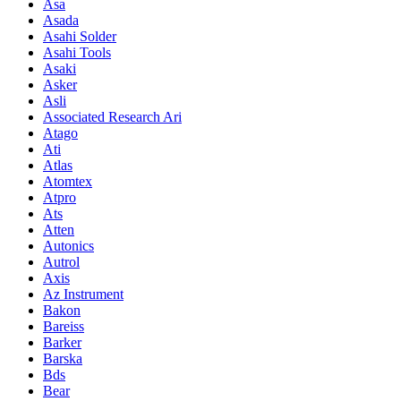
Asa
Asada
Asahi Solder
Asahi Tools
Asaki
Asker
Asli
Associated Research Ari
Atago
Ati
Atlas
Atomtex
Atpro
Ats
Atten
Autonics
Autrol
Axis
Az Instrument
Bakon
Bareiss
Barker
Barska
Bds
Bear