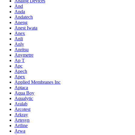
Analog Devices
And
Anda
Andatech
Aneng
Anest Iwata
Anex
Anli
Anly
Anritsu
Anymetre
Ap T
Apc
Apech
Apex
Applied Membranes Inc
Aptaca
Aqua Boy
Aqualytic
Aralab
Arcotest
Arkray
Artesyn
Artline
Arwa