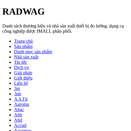
RADWAG
Danh sách thương hiệu và nhà sản xuất thiết bị đo lường, dụng cụ
công nghiệp được IMALL phân phối.
Trang chủ
Sản phẩm
Danh mục sản phẩm
Nhà sản xuất
Tin tức
Dịch vụ
Giải pháp
Giới thiệu
Liên hệ
3m
3nh
A A Fit
Aaronia
Abac
Abb
Abd
Accud
Accumac