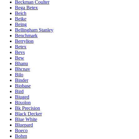
Beckman Coulter
Bega Betex
Beich
Beike
Being
Bellingham Stanley
Benchmark
Berrylion
Betex
Bevs
Bew
Bhanu
Bhcnav
Bilo
Binder
Biobase
Bird
Biuged
Bixolon
Bk Precision
Black Decker
Blue White
Bluepard
Boeco
Bohm