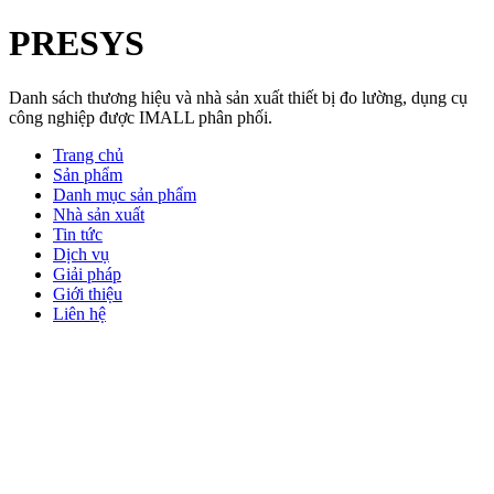
PRESYS
Danh sách thương hiệu và nhà sản xuất thiết bị đo lường, dụng cụ
công nghiệp được IMALL phân phối.
Trang chủ
Sản phẩm
Danh mục sản phẩm
Nhà sản xuất
Tin tức
Dịch vụ
Giải pháp
Giới thiệu
Liên hệ