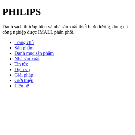
PHILIPS
Danh sách thương hiệu và nhà sản xuất thiết bị đo lường, dụng cụ
công nghiệp được IMALL phân phối.
Trang chủ
Sản phẩm
Danh mục sản phẩm
Nhà sản xuất
Tin tức
Dịch vụ
Giải pháp
Giới thiệu
Liên hệ